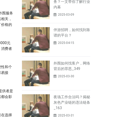
务？一文带你了解行业
内幕
外围服务
2025-03-09
素相关，
了价格的
伴游招聘，如何找到靠
谱的平台？
000元
2025-04-15
，消费者
外围如何找客户，网络
密性和个
背后的罪恶_349
容易接
2025-03-30
提供者是
素都会影
夜场工作合法吗？揭秘
灰色产业链的违法链条
_163
者在选择
2025-03-31